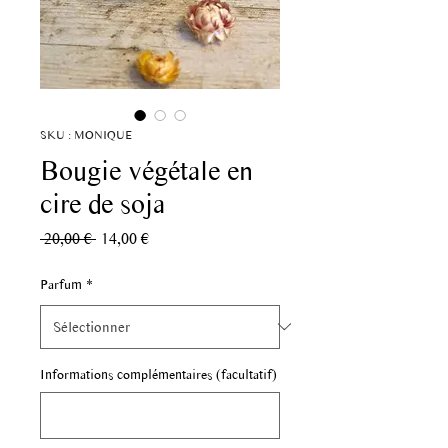
SKU : MONIQUE
Bougie végétale en
cire de soja
Prix
Prix
 20,00 € 
14,00 €
original
promotionnel
Parfum
*
Informations complémentaires (facultatif)