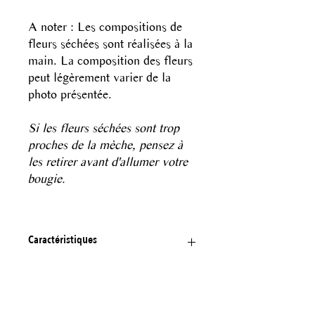
A noter : Les compositions de
fleurs séchées sont réalisées à la
main. La composition des fleurs
peut légèrement varier de la
photo présentée.
Si les fleurs séchées sont trop
proches de la mèche, pensez à
les retirer avant d'allumer votre
bougie.
Caractéristiques
Bougie à la cire de soja parfumée
Personnalisation
Mèche en coton sans fumée
Parfum de Grasse sans CMR ni phthalates