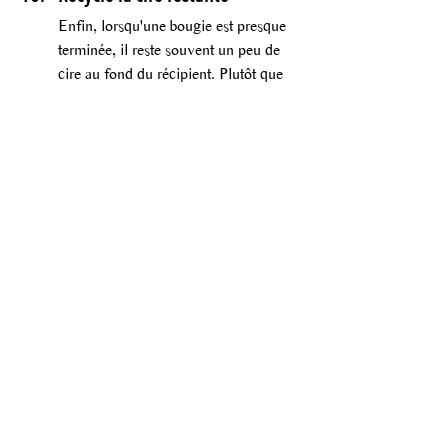
Enfin, lorsqu'une bougie est presque 
terminée, il reste souvent un peu de 
cire au fond du récipient. Plutôt que 
de la jeter, tu peux la recycler pour 
créer de nouvelles bougies ou la faire 
fondre dans un brûleur à cire pour 
profiter encore un peu de son parfum. 
Cette astuce te permet non seulement 
de prolonger la vie de tes bougies, 
mais aussi de réduire le gaspillage.