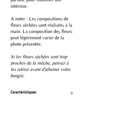
intérieur.
A noter : Les compositions de
fleurs séchées sont réalisées à la
main. La composition des fleurs
peut légèrement varier de la
photo présentée.
Si les fleurs séchées sont trop
proches de la mèche, pensez à
les retirer avant d'allumer votre
bougie.
Caractéristiques
Bougie à la cire de soja parfumée
Personnalisation
Mèche en coton sans fumée
Parfum de Grasse sans CMR ni phthalates