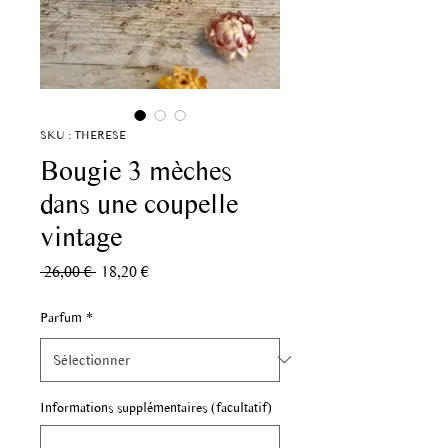
SKU : THERESE
Bougie 3 mèches
dans une coupelle
vintage
Prix
Prix
 26,00 € 
18,20 €
original
promotionnel
Parfum
*
Informations supplémentaires (facultatif)