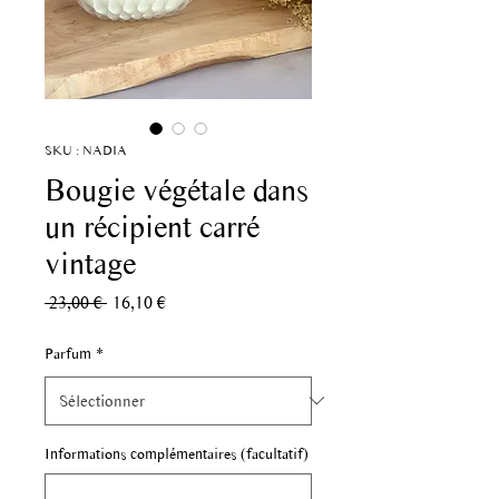
SKU : NADIA
Bougie végétale dans
un récipient carré
vintage
Prix
Prix
 23,00 € 
16,10 €
original
promotionnel
Parfum
*
Informations complémentaires (facultatif)